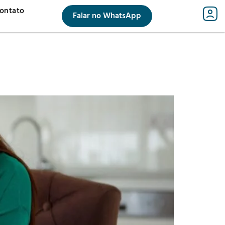
ontato
Falar no WhatsApp
o
o
s
s
ais
ais